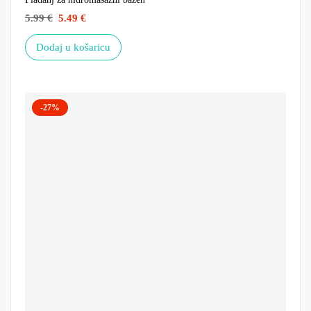
5.99
€
5.49
€
Dodaj u košaricu
-27%