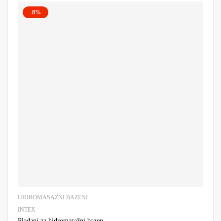
-8%
HIDROMASAŽNI BAZENI
INTEX
Pladanj za hidromasažni bazen