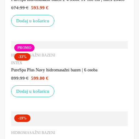
674.99
€
593.99
€
Dodaj u košaricu
PROMO
HIDROMASAŽNI BAZENI
-33%
INTEX
PureSpa Plus Navy hidromasažni bazen | 6 osoba
899.99
€
599.00
€
Dodaj u košaricu
-19%
HIDROMASAŽNI BAZENI