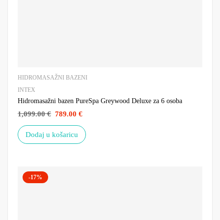
HIDROMASAŽNI BAZENI
INTEX
Hidromasažni bazen PureSpa Greywood Deluxe za 6 osoba
1,099.00
€
789.00
€
Dodaj u košaricu
-17%