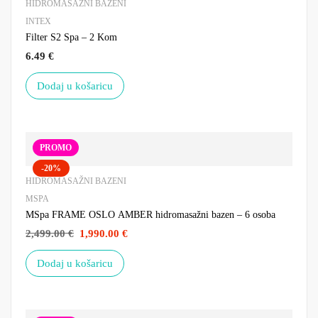
HIDROMASAŽNI BAZENI
INTEX
Filter S2 Spa – 2 Kom
6.49
€
Dodaj u košaricu
PROMO
-20%
HIDROMASAŽNI BAZENI
MSPA
MSpa FRAME OSLO AMBER hidromasažni bazen – 6 osoba
2,499.00
€
1,990.00
€
Dodaj u košaricu