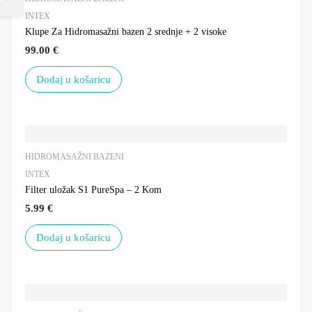
INTEX
Klupe Za Hidromasažni bazen 2 srednje + 2 visoke
99.00
€
Dodaj u košaricu
HIDROMASAŽNI BAZENI
INTEX
Filter uložak S1 PureSpa – 2 Kom
5.99
€
Dodaj u košaricu