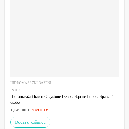
HIDROMASAŽNI BAZENI
INTEX
Hidromasažni bazen Greystone Deluxe Square Bubble Spa za 4
osobe
1,149.00
€
949.00
€
Dodaj u košaricu