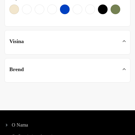
Visina
Brend
O Nama