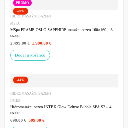
PROMO
-20%
HIDROMASAŽNI BAZENI
MSPA
MSpa FRAME OSLO SAPPHIRE masažni bazen 160×160 – 6
osoba
2,499.00
€
1,990.00
€
Dodaj u košaricu
-14%
HIDROMASAŽNI BAZENI
INTEX
Hidromasažni bazen INTEX Glow Deluxe Bubble SPA S2 – 4
osobe
699.00
€
599.00
€