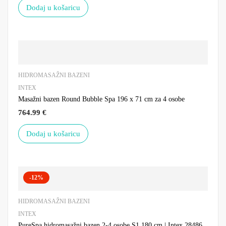
Dodaj u košaricu
HIDROMASAŽNI BAZENI
INTEX
Masažni bazen Round Bubble Spa 196 x 71 cm za 4 osobe
764.99
€
Dodaj u košaricu
-12%
HIDROMASAŽNI BAZENI
INTEX
PureSpa hidromasažni bazen 2-4 osobe S1 180 cm | Intex 28486