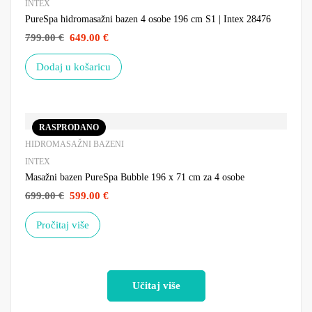
INTEX
PureSpa hidromasažni bazen 4 osobe 196 cm S1 | Intex 28476
799.00
€
649.00
€
Dodaj u košaricu
RASPRODANO
HIDROMASAŽNI BAZENI
INTEX
Masažni bazen PureSpa Bubble 196 x 71 cm za 4 osobe
699.00
€
599.00
€
Pročitaj više
Učitaj više