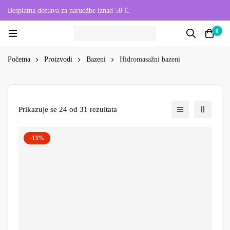
Besplatna dostava za narudžbe iznad 50 €.
0
Početna
Proizvodi
Bazeni
Hidromasažni bazeni
Prikazuje se 24 od 31 rezultata
-13%