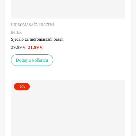
HIDROMASAŽNI BAZENI
INTEX
Sjedalo za hidromasažni bazen
29.99
€
21.99
€
Dodaj u košaricu
-6%