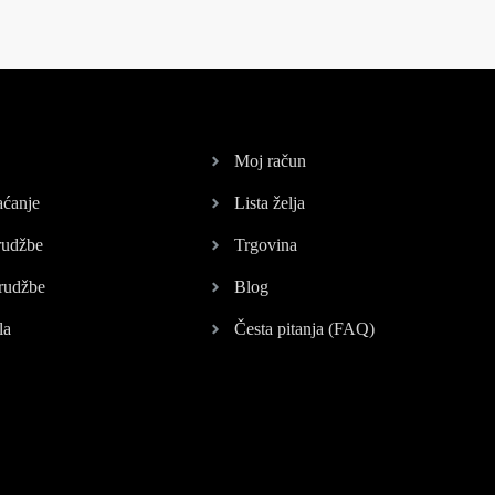
Moj račun
aćanje
Lista želja
rudžbe
Trgovina
rudžbe
Blog
la
Česta pitanja (FAQ)