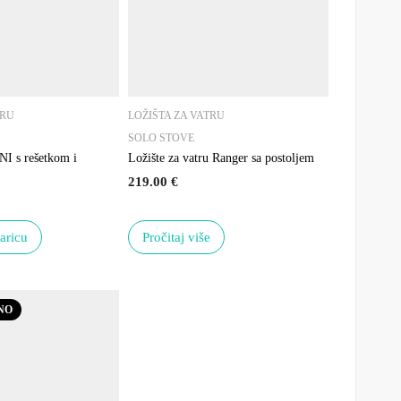
TRU
LOŽIŠTA ZA VATRU
SOLO STOVE
I s rešetkom i
Ložište za vatru Ranger sa postoljem
219.00
€
aricu
Pročitaj više
NO