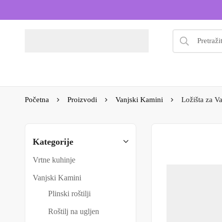
Početna
Proizvodi
Vanjski Kamini
Ložišta za Va
Kategorije
Vrtne kuhinje
Vanjski Kamini
Plinski roštilji
Roštilj na ugljen