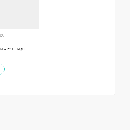
TRU
MA bijeli MgO
e