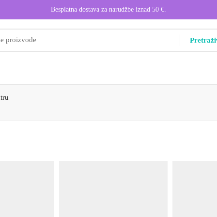
Besplatna dostava za narudžbe iznad 50 €.
Pretraži
tru