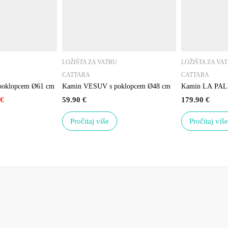
LOŽIŠTA ZA VATRU
LOŽIŠTA ZA VA
CATTARA
CATTARA
poklopcem Ø61 cm
Kamin VESUV s poklopcem Ø48 cm
Kamin LA PAL
€
59.90
€
179.90
€
Pročitaj više
Pročitaj viš