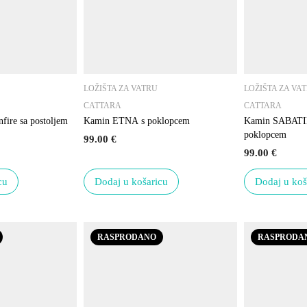
LOŽIŠTA ZA VATRU
LOŽIŠTA ZA VA
CATTARA
CATTARA
nfire sa postoljem
Kamin ETNA s poklopcem
Kamin SABATIN
poklopcem
99.00
€
99.00
€
cu
Dodaj u košaricu
Dodaj u koš
RASPRODANO
RASPRODA