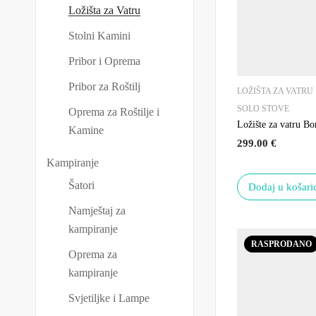
Ložišta za Vatru
Stolni Kamini
Pribor i Oprema
Pribor za Roštilj
LOŽIŠTA ZA VATRU
SOLO STOVE
Oprema za Roštilje i
Ložište za vatru Bo
Kamine
299.00
€
Kampiranje
Šatori
Dodaj u košari
Namještaj za
kampiranje
RASPRODANO
Oprema za
kampiranje
Svjetiljke i Lampe