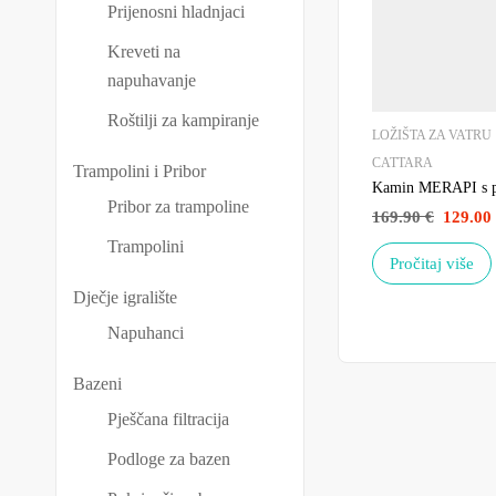
Prijenosni hladnjaci
Kreveti na
napuhavanje
Roštilji za kampiranje
LOŽIŠTA ZA VATRU
CATTARA
Trampolini i Pribor
Kamin MERAPI s 
Pribor za trampoline
169.90
€
129.00
Trampolini
Pročitaj više
Dječje igralište
Napuhanci
Bazeni
Pješčana filtracija
Podloge za bazen