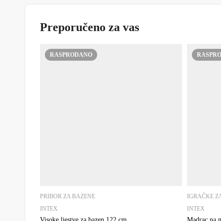
Preporučeno za vas
RASPRODANO
RASPR
PRIBOR ZA BAZENE
IGRAČKE Z
INTEX
INTEX
Visoke ljestve za bazen 122 cm
Madrac na n