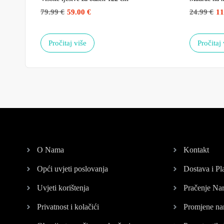
79.99
€
59.00
€
24.99
€
11
Pročitaj više
Pročitaj 
O Nama
Kontakt
Opći uvjeti poslovanja
Dostava i Pl
Uvjeti korištenja
Pračenje Na
Privatnost i kolačići
Promjene na