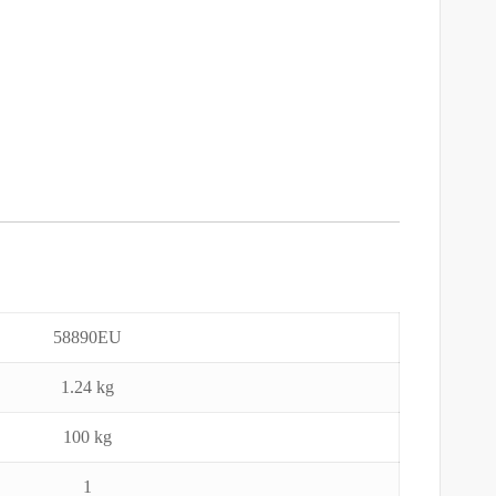
58890EU
1.24 kg
100 kg
1