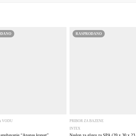
ODANO
RASPRODANO
A VODU
PRIBOR ZA BAZENE
INTEX
apuhavanje “Ananas krevet”
Naslon za glavu za SPA (39 x 30 x 23