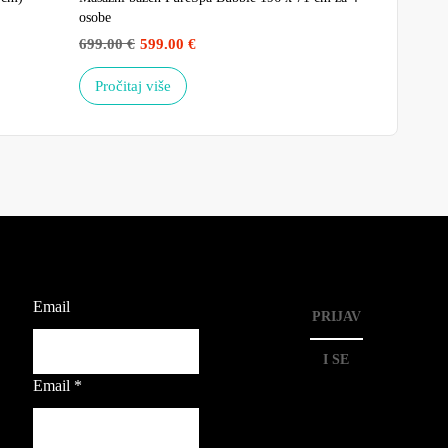
osobe
699.00
€
599.00
€
Pročitaj više
Email
PRIJAV
I SE
Email
*