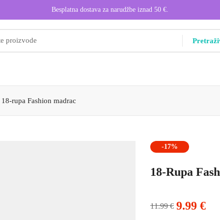
Besplatna dostava za narudžbe iznad 50 €.
Pretraži
18-rupa Fashion madrac
-17%
18-Rupa Fas
9.99
€
11.99
€