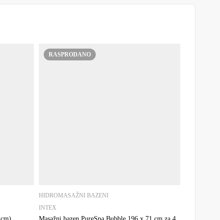
RASPRODANO
HIDROMASAŽNI BAZENI
INTEX
 cm)
Masažni bazen PureSpa Bubble 196 x 71 cm za 4