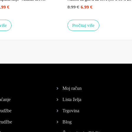
.99
€
8.99
€
6.99
€
više
Pročitaj više
Moj račun
aćanje
Lista želja
rudžbe
Trgovina
rudžbe
Blog