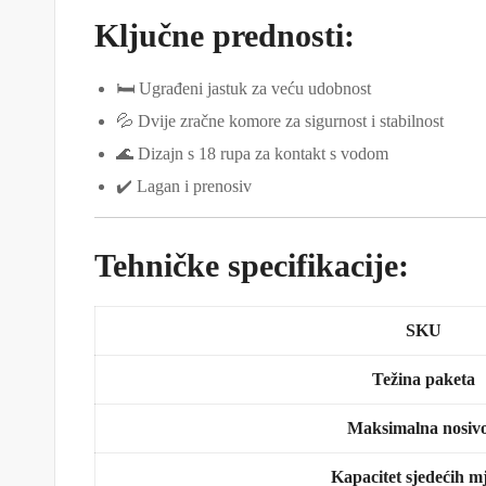
Ključne prednosti:
🛏️ Ugrađeni jastuk za veću udobnost
💦 Dvije zračne komore za sigurnost i stabilnost
🌊 Dizajn s 18 rupa za kontakt s vodom
✔️ Lagan i prenosiv
Tehničke specifikacije:
SKU
Težina paketa
Maksimalna nosivo
Kapacitet sjedećih m