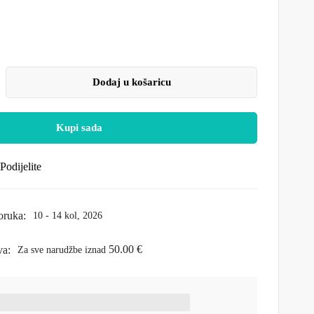
Dodaj u košaricu
Kupi sada
Podijelite
oruka:
10 - 14 kol, 2026
50.00
€
va:
Za sve narudžbe iznad