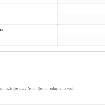
a
ra
cu i uživajte u savršenom ljetnom odmoru na vodi.