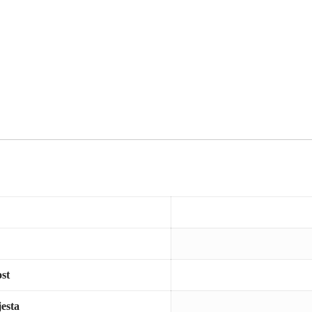
st
jesta