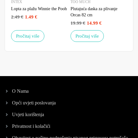
INTEX
TOO MUCH
INT
Lopta za plažu Winnie the Pooh
Plutajuća daska za plivanje
LED 
Orcas 82 cm
baze
2.49
€
1.49
€
19.99
€
14.99
€
99.
Pročitaj više
Pročitaj više
D
O Nama
Opći uvjeti poslovanja
Uvjeti korištenja
Privatnost i kolačići
Obavijest o načinu podnošenja pisanog prigovora potrošača