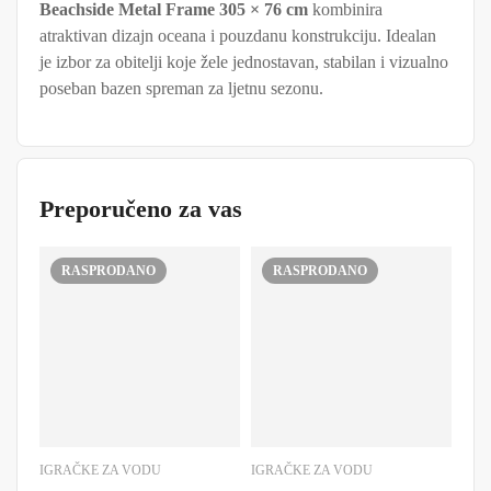
Beachside Metal Frame 305 × 76 cm
kombinira
atraktivan dizajn oceana i pouzdanu konstrukciju. Idealan
je izbor za obitelji koje žele jednostavan, stabilan i vizualno
poseban bazen spreman za ljetnu sezonu.
Preporučeno za vas
RASPRODANO
RASPRODANO
IGRAČKE ZA VODU
IGRAČKE ZA VODU
PRI