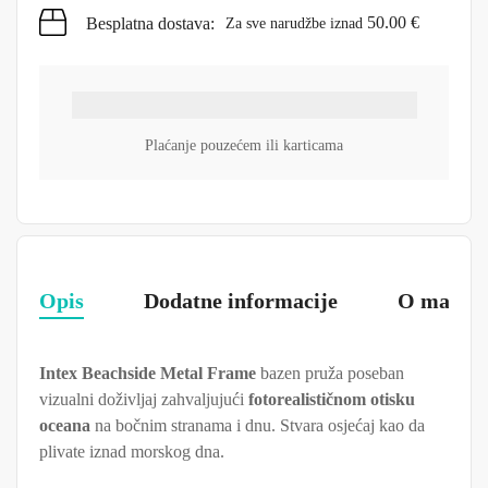
50.00
€
Besplatna dostava:
Za sve narudžbe iznad
Plaćanje pouzećem ili karticama
Opis
Dodatne informacije
O marki
Intex Beachside Metal Frame
bazen pruža poseban
vizualni doživljaj zahvaljujući
fotorealističnom otisku
oceana
na bočnim stranama i dnu. Stvara osjećaj kao da
plivate iznad morskog dna.