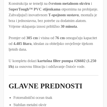
Konstrukcija se temelji na
čvrstom metalnom okviru
i
SuperTough™ PVC stijenkama
otpornima na probijanje.
Zahvaljujući inovativnom
T-spojnom sustavu
, montaža je
brza i jednostavna, bez potrebe za dodatnim alatom.
Vrijeme sklapanja iznosi približno
30 minuta
.
Promjer od
305 cm
i visina od
76 cm
omogućuju kapacitet
od
4.485 litara
, idealan za obiteljsko osvježenje tijekom
ljetnih dana.
U kompletu dolazi
kartušna filter pumpa #26602 (1.250
l/h)
za osnovnu filtraciju i održavanje čistoće vode.
GLAVNE PREDNOSTI
Fotorealistični ocean tisak
Stabilan metalni okvir