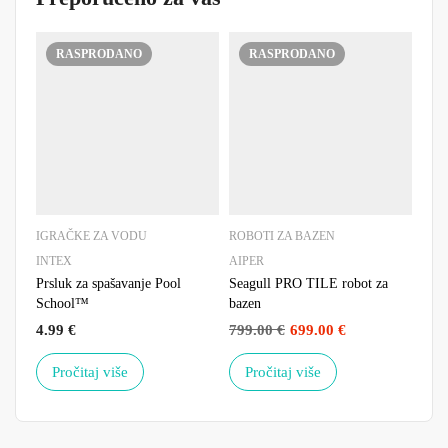
RASPRODANO
RASPRODANO
IGRAČKE ZA VODU
ROBOTI ZA BAZEN
PRI
INTEX
AIPER
INT
Prsluk za spašavanje Pool
Seagull PRO TILE robot za
Pokr
School™
bazen
x 72
4.99
€
799.00
€
699.00
€
179
Pročitaj više
Pročitaj više
D