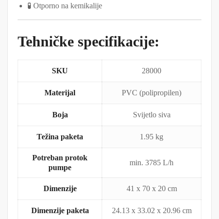
🧪 Otporno na kemikalije
Tehničke specifikacije:
SKU
28000
Materijal
PVC (polipropilen)
Boja
Svijetlo siva
Težina paketa
1.95 kg
Potreban protok
min. 3785 L/h
pumpe
Dimenzije
41 x 70 x 20 cm
Dimenzije paketa
24.13 x 33.02 x 20.96 cm