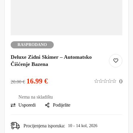
RASPRODANO
Deluxe Zidni Skimer – Automatsko
Čišćenje Bazena
16.99
€
()
20.00
€
Nema na skladištu
Usporedi
Podijelite
Procijenjena isporuka:
10 - 14 kol, 2026