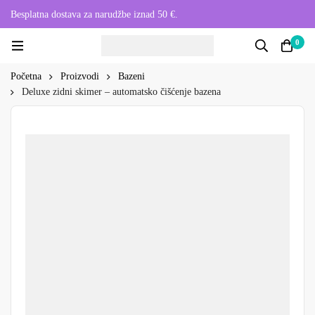
Besplatna dostava za narudžbe iznad 50 €.
0
Početna
Proizvodi
Bazeni
Deluxe zidni skimer – automatsko čišćenje bazena