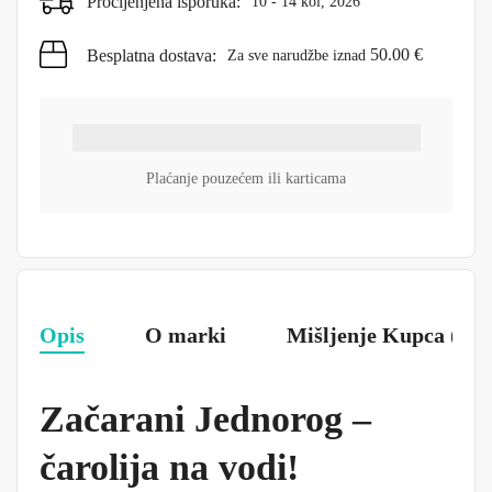
Procijenjena isporuka:
10 - 14 kol, 2026
50.00
€
Besplatna dostava:
Za sve narudžbe iznad
Plaćanje pouzećem ili karticama
Opis
O marki
Mišljenje Kupca (0)
Začarani Jednorog –
čarolija na vodi!