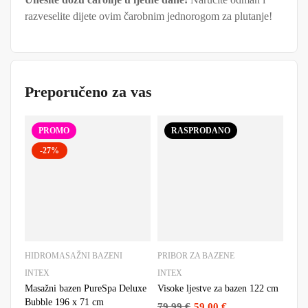
razveselite dijete ovim čarobnim jednorogom za plutanje!
Preporučeno za vas
PROMO
RASPRODANO
-27%
HIDROMASAŽNI BAZENI
PRIBOR ZA BAZENE
IGR
INTEX
INTEX
INT
Masažni bazen PureSpa Deluxe
Visoke ljestve za bazen 122 cm
Madr
Bubble 196 x 71 cm
Leaf
79.99
€
59.00
€