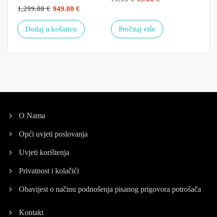
1,299.00
€
949.00
€
24.
Dodaj u košaricu
Pročitaj više
P
O Nama
Opći uvjeti poslovanja
Uvjeti korištenja
Privatnost i kolačići
Obavijest o načinu podnošenja pisanog prigovora potrošača
Kontakt