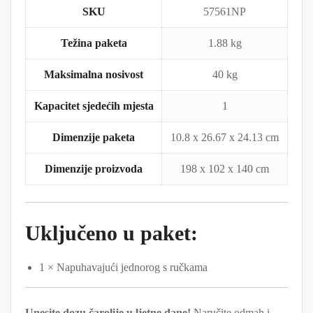
SKU
57561NP
Težina paketa
1.88 kg
Maksimalna nosivost
40 kg
Kapacitet sjedećih mjesta
1
Dimenzije paketa
10.8 x 26.67 x 24.13 cm
Dimenzije proizvoda
198 x 102 x 140 cm
Uključeno u paket:
1 × Napuhavajući jednorog s ručkama
Unesite dozu čarolije u ljetne dane!
Naručite odmah i