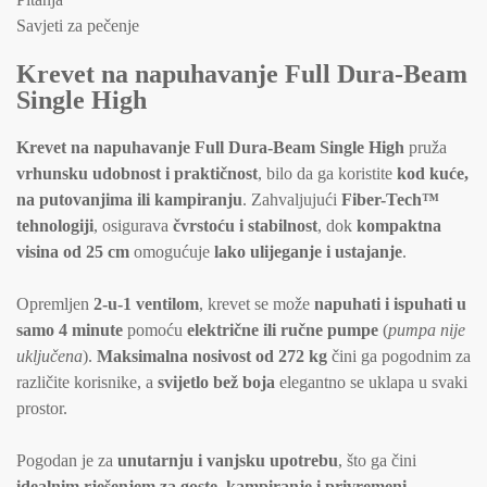
Savjeti za pečenje
Krevet na napuhavanje Full Dura-Beam
Single High
Krevet na napuhavanje Full Dura-Beam Single High
pruža
vrhunsku udobnost i praktičnost
, bilo da ga koristite
kod kuće,
na putovanjima ili kampiranju
. Zahvaljujući
Fiber-Tech™
tehnologiji
, osigurava
čvrstoću i stabilnost
, dok
kompaktna
visina od 25 cm
omogućuje
lako ulijeganje i ustajanje
.
Opremljen
2-u-1 ventilom
, krevet se može
napuhati i ispuhati u
samo 4 minute
pomoću
električne ili ručne pumpe
(
pumpa nije
uključena
).
Maksimalna nosivost od 272 kg
čini ga pogodnim za
različite korisnike, a
svijetlo bež boja
elegantno se uklapa u svaki
prostor.
Pogodan je za
unutarnju i vanjsku upotrebu
, što ga čini
idealnim rješenjem za goste, kampiranje i privremeni