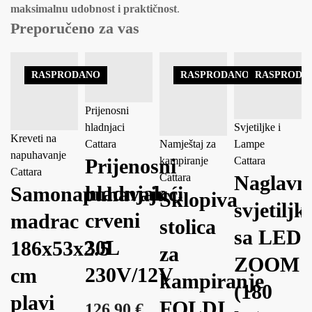
maksimalnu udobnost i praktičnost
.
Preporučeno za vas
RASPRODANO
RASPRODANO
RASPRODA
Prijenosni
hladnjaci
Svjetiljke i
Kreveti na
Cattara
Namještaj za
Lampe
napuhavanje
Prijenosni
kampiranje
Cattara
Cattara
Cattara
Naglavn
hladnjak
Samonapuhavajući
Sklopiva
svjetiljk
crveni
madrac
stolica
sa LED
30L
186x53x2.5
za
ZOOM
230V/12V
cm
kampiranje
(180
plavi
FOLDI
126.90
€