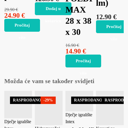
lm)
MAX
Dodaj u
29.90
€
24.90
€
12.90
€
28 x 38
košaricu
Pročitaj
Pročitaj
x 30
više
više
16.90
€
14.90
€
Pročitaj
više
Možda će vam se također svidjeti
RASPRODANO
-29%
RASPRODANO
RASPRODA
Dječje igralište
Dječje igralište
Intex