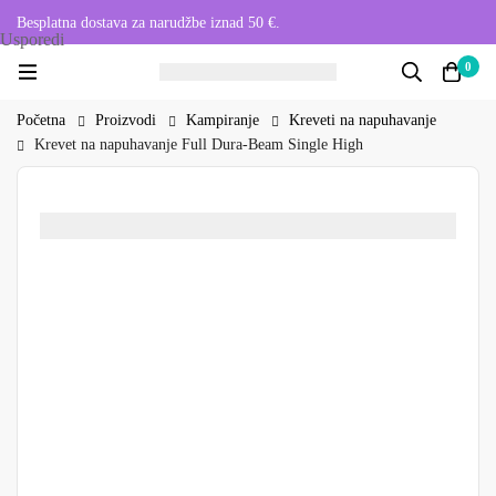
Besplatna dostava za narudžbe iznad 50 €.
Usporedi
0
Početna
Proizvodi
Kampiranje
Kreveti na napuhavanje
Krevet na napuhavanje Full Dura-Beam Single High