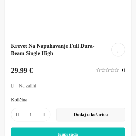
Krevet Na Napuhavanje Full Dura-
Beam Single High
29.99
€
()
Na zalihi
Količina
Dodaj u košaricu
Kupi sada