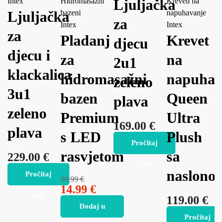
Intex
Hidromasažni
Ljuljačka
Kreveti na
Ljuljačka
bazeni
napuhavanje
za
Intex
Intex
za
Pladanj
Krevet
djecu
djecu i
za
na
2u1
klackalica
hidromasažni
napuhav
zeleno
3u1
bazen
Queen
plava
zeleno
Premium
Ultra
169.00
€
plava
s LED
Plush
Pročitaj
rasvjetom
sa
229.00
€
više
naslono
Pročitaj
20.99
€
14.99
€
više
119.00
€
Dodaj u
Pročitaj