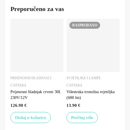
Preporučeno za vas
RASPRODANO
PRIJENOSNI HLADNJACI
SVJETILJKE I LAMPE
NAM
CATTARA
CATTARA
CAT
Prijenosni hladnjak crveni 30L
Višestruka tronožna svjetiljka
Sklo
230V/12V
(600 lm)
123
126.90
€
13.90
€
129
Dodaj u košaricu
Pročitaj više
P