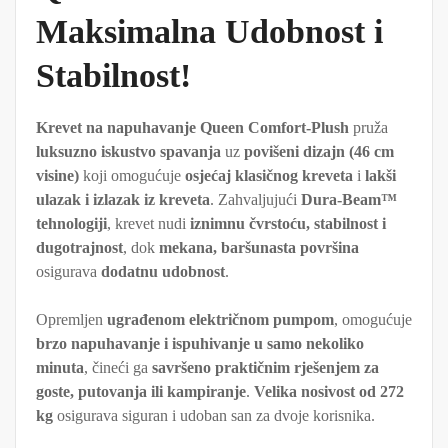
Maksimalna Udobnost i
Stabilnost!
Krevet na napuhavanje Queen Comfort-Plush
pruža
luksuzno iskustvo spavanja
uz
povišeni dizajn (46 cm
visine)
koji omogućuje
osjećaj klasičnog kreveta
i
lakši
ulazak i izlazak iz kreveta
. Zahvaljujući
Dura-Beam™
tehnologiji
, krevet nudi
iznimnu čvrstoću, stabilnost i
dugotrajnost
, dok
mekana, baršunasta površina
osigurava
dodatnu udobnost
.
Opremljen
ugrađenom električnom pumpom
, omogućuje
brzo napuhavanje i ispuhivanje u samo nekoliko
minuta
, čineći ga
savršeno praktičnim rješenjem za
goste, putovanja ili kampiranje
.
Velika nosivost od 272
kg
osigurava siguran i udoban san za dvoje korisnika.