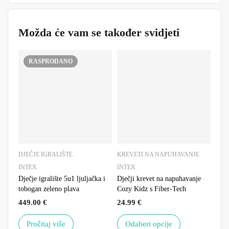
Možda će vam se također svidjeti
RASPRODANO
DJEČJE IGRALIŠTE
KREVETI NA NAPUHAVANJE
NAM
INTEX
INTEX
INT
Dječje igralište 5u1 ljuljačka i
Dječji krevet na napuhavanje
Fote
tobogan zeleno plava
Cozy Kidz s Fiber-Tech
28.
449.00
€
24.99
€
Pročitaj više
Odaberi opcije
D