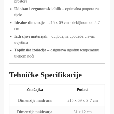
prostora
Udoban i ergonomski oblik
– optimalna potpora za
tijelo
Idealne dimenzije
– 215 x 69 cm s debljinom od 5-7
cm
Izdržljivi materijali
– dugotrajna upotreba u svim
uvjetima
Toplinska izolacija
– osigurava ugodnu temperaturu
tijekom noći
Tehničke Specifikacije
Značajka
Podaci
Dimenzije madraca
215 x 69 x 5–7 cm
Dimenzije pakiranja
31 x 12 cm