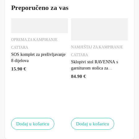
Preporučeno za vas
OPREMA ZA KAMPIRANJE
NAMJEŠTAJ ZA KAMPIRANJE
CATTARA
SOS komplet za preživljavanje
CATTARA
8 dijelova
Sklopivi stol RAVENNA s
garniturom stolica za
15.90
€
kampiranje
84.90
€
KRE
CAT
Sam
186x
29.
Dodaj u košaricu
Dodaj u košaricu
P