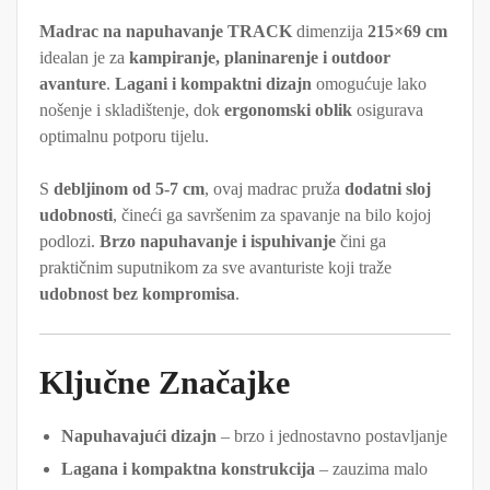
Madrac na napuhavanje TRACK
dimenzija
215×69 cm
idealan je za
kampiranje, planinarenje i outdoor
avanture
.
Lagani i kompaktni dizajn
omogućuje lako
nošenje i skladištenje, dok
ergonomski oblik
osigurava
optimalnu potporu tijelu.
S
debljinom od 5-7 cm
, ovaj madrac pruža
dodatni sloj
udobnosti
, čineći ga savršenim za spavanje na bilo kojoj
podlozi.
Brzo napuhavanje i ispuhivanje
čini ga
praktičnim suputnikom za sve avanturiste koji traže
udobnost bez kompromisa
.
Ključne Značajke
Napuhavajući dizajn
– brzo i jednostavno postavljanje
Lagana i kompaktna konstrukcija
– zauzima malo