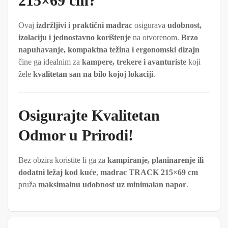
215×69 cm?
Ovaj
izdržljivi i praktični madrac
osigurava
udobnost,
izolaciju i jednostavno korištenje
na otvorenom.
Brzo
napuhavanje, kompaktna težina i ergonomski dizajn
čine ga idealnim za
kampere, trekere i avanturiste
koji
žele
kvalitetan san na bilo kojoj lokaciji
.
Osigurajte Kvalitetan
Odmor u Prirodi!
Bez obzira koristite li ga za
kampiranje, planinarenje ili
dodatni ležaj kod kuće
,
madrac TRACK 215×69 cm
pruža
maksimalnu udobnost uz minimalan napor
.