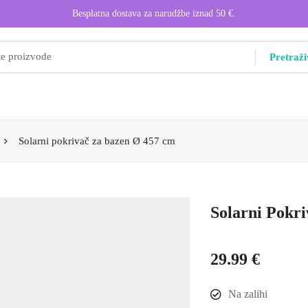
Besplatna dostava za narudžbe iznad 50 €.
Pretraži
Solarni pokrivač za bazen Ø 457 cm
Solarni Pokr
29.99
€
Na zalihi