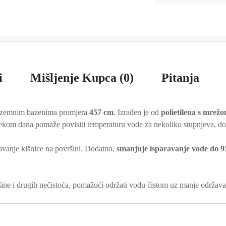
i
Mišljenje Kupca (0)
Pitanja
dzemnim bazenima promjera
457 cm
. Izrađen je od
polietilena s mrež
Tijekom dana pomaže povisiti temperaturu vode za nekoliko stupnjeva, d
žavanje kišnice na površini. Dodatno,
smanjuje isparavanje vode do 
ašine i drugih nečistoća, pomažući održati vodu čistom uz manje održava