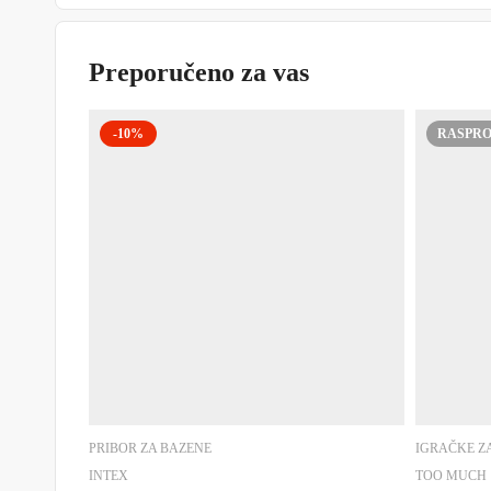
Preporučeno za vas
-10%
RASPR
PRIBOR ZA BAZENE
IGRAČKE Z
INTEX
TOO MUCH