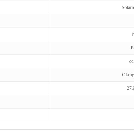
Solarn
P
cc
Okrug
27,