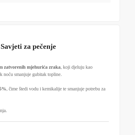
Savjeti za pečenje
om zatvorenih mjehurića zraka
, koji djeluju kao
ok noću smanjuje gubitak topline.
95%
, čime štedi vodu i kemikalije te smanjuje potrebu za
nja.