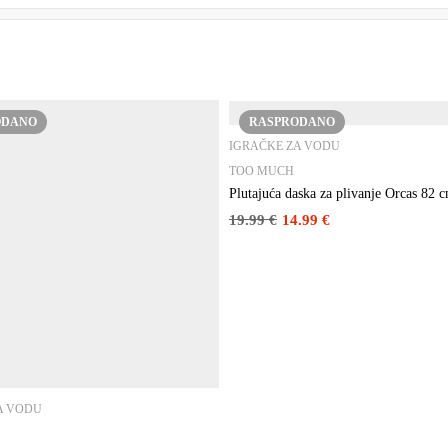
ODANO
RASPRODANO
IGRAČKE ZA VODU
TOO MUCH
Plutajuća daska za plivanje Orcas 82 
19.99
€
14.99
€
A VODU