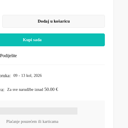
Dodaj u košaricu
Kupi sada
Podijelite
oruka:
09 - 13 kol, 2026
50.00
€
va:
Za sve narudžbe iznad
Plaćanje pouzećem ili karticama