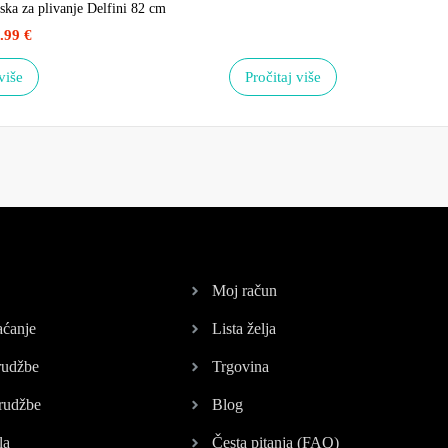
ska za plivanje Delfini 82 cm
.99
€
više
Pročitaj više
Moj račun
aćanje
Lista želja
rudžbe
Trgovina
rudžbe
Blog
la
Česta pitanja (FAQ)