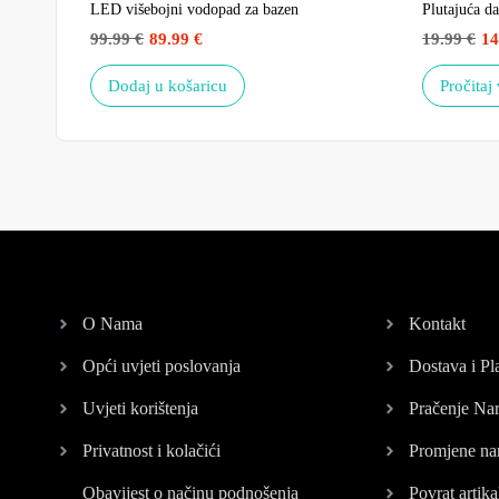
LED višebojni vodopad za bazen
Plutajuća da
99.99
€
89.99
€
19.99
€
14
Dodaj u košaricu
Pročitaj 
O Nama
Kontakt
Opći uvjeti poslovanja
Dostava i Pl
Uvjeti korištenja
Pračenje Na
Privatnost i kolačići
Promjene na
Obavijest o načinu podnošenja
Povrat artika