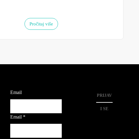
Pročitaj više
Email
PRIJAV
I SE
Email
*