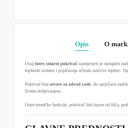
Opis
O mark
Ovaj
Intex solarni pokrivač
namijenjen je okruglim na
toplinski izolator i pojačavaju učinak sunčeve topline. 
Pokrivač ima
otvore za odvod vode
, što sprječava zadr
čestim dolijevanjem.
Osim termičke funkcije, pokrivač štiti bazen od lišća, pr