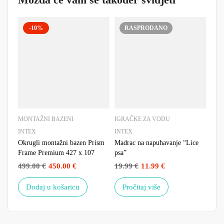
-10%
RASPRODANO
MONTAŽNI BAZENI
IGRAČKE ZA VODU
PRI
INTEX
INTEX
INT
Okrugli montažni bazen Prism
Madrac na napuhavanje “Lice
Pokl
Frame Premium 427 x 107
psa”
3.4
499.00
€
450.00
€
19.99
€
11.99
€
Dodaj u košaricu
Pročitaj više
D