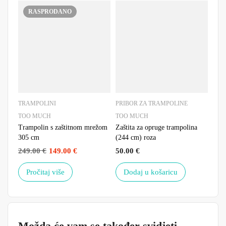
RASPRODANO
TRAMPOLINI
PRIBOR ZA TRAMPOLINE
PRI
TOO MUCH
TOO MUCH
TOO
Trampolin s zaštitnom mrežom
Zaštita za opruge trampolina
Odsk
305 cm
(244 cm) roza
(488
249.00
€
149.00
€
50.00
€
99.
Pročitaj više
Dodaj u košaricu
D
Možda će vam se također svidjeti