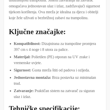
unutrašnjosti trampolina. Sistem zatvaranja na zatvarač
omogućava jednostavan ulaz i izlaz, zadržavajući sigurnost
tijekom korištenja. Ova mreža je idealna za djecu i obitelji
koje žele uživati u bezbrižnoj zabavi na trampolinu.
Ključne značajke:
Kompatibilnost:
Dizajnirana za trampoline promjera
397 cm s 4 noge i 8 utora za palice.
Materijal:
Polietilen (PE) otporan na UV zrake i
vremenske uvjete.
Sigurnost:
Gusta mreža štiti od padova i ozljeda.
Jednostavna montaža:
Brza postavka uz minimalan
trud.
Zatvaranje:
Praktičan sistem na zatvarač za siguran
ulaz i izlaz.
Tehničke specifikacije: